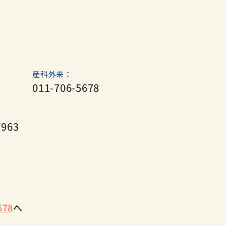
​産科外来：
011-706-5678
7963
678
678
へ
へ