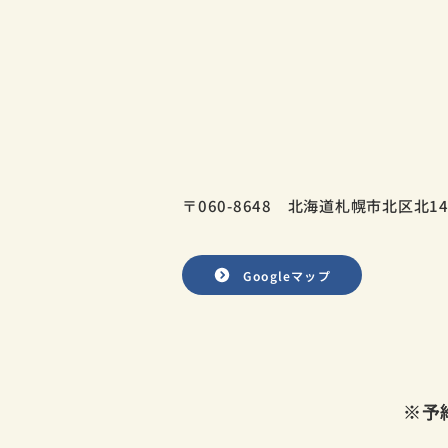
〒060-8648
北海道札幌市北区北14
Googleマップ
※予
※予