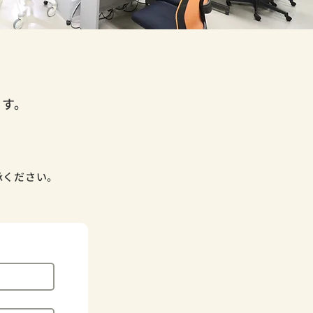
ます。
。
承ください。