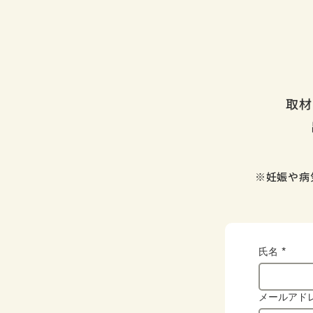
取材
※妊娠や病
氏名
*
メールアド