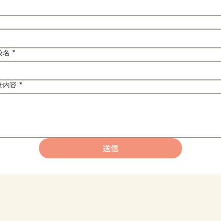
校名
*
せ内容
*
送信