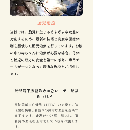
胎児治療
当院では、胎児に生じるさまざまな病態に
対応するため、最新の技術と高度な医療体
制を駆使した胎児治療を行っています。お腹
の中の赤ちゃんに治療が必要な場合、母体
と胎児の双方の安全を第一に考え、専門チ
ームが一丸となって最適な治療をご提供し
ます。
胎児鏡下胎盤吻合血管レーザー凝固
術（FLP）
双胎間輸血症候群（TTTS）の治療で、胎
児鏡を使用し胎盤内の異常な血管を遮断す
る手技です。妊娠16～28週に適応し、両
胎児の血流を正常化して予後を改善しま
す。