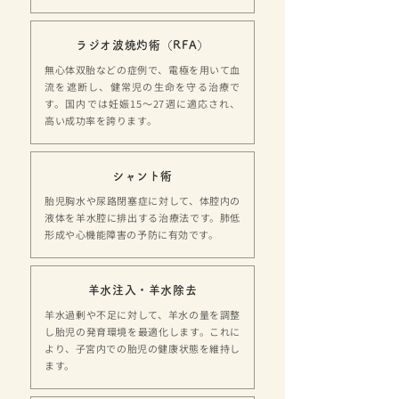
ラジオ波焼灼術（RFA）
無心体双胎などの症例で、電極を用いて血
流を遮断し、健常児の生命を守る治療で
す。国内では妊娠15～27週に適応され、
高い成功率を誇ります。
シャント術
胎児胸水や尿路閉塞症に対して、体腔内の
液体を羊水腔に排出する治療法です。肺低
形成や心機能障害の予防に有効です。
羊水注入・羊水除去
羊水過剰や不足に対して、羊水の量を調整
し胎児の発育環境を最適化します。これに
より、子宮内での胎児の健康状態を維持し
ます。