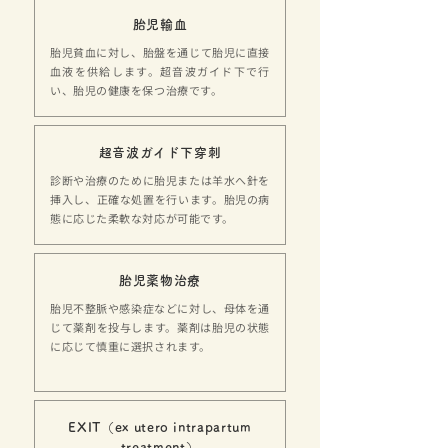
胎児輸血
胎児貧血に対し、胎盤を通じて胎児に直接
血液を供給します。超音波ガイド下で行
い、胎児の健康を保つ治療です。
超音波ガイド下穿刺
診断や治療のために胎児または羊水へ針を
挿入し、正確な処置を行います。胎児の病
態に応じた柔軟な対応が可能です。
胎児薬物治療
胎児不整脈や感染症などに対し、母体を通
じて薬剤を投与します。薬剤は胎児の状態
に応じて慎重に選択されます。
EXIT（ex utero intrapartum
treatment）